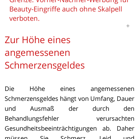
Beauty-Eingriffe auch ohne Skalpell
verboten.
Zur Höhe eines
Zwei als „Dr. Rick und Dr. Nick“ bekannte
angemessenen
Ärzte nutzten die Plattform Instagram,
Schmerzensgeldes
um für minimalinvasive ästhetische
Behandlungen wie Hyaluron- und
Hyaluronidase-Injektionen mit Vorher-
Die Höhe eines angemessenen
Nachher-Fotos zu werben. Solche
Schmerzensgeldes hängt von Umfang, Dauer
vergleichenden Darstellungen sind
und Ausmaß der durch den
jedoch nach dem Heilmittelwerbegesetz
Behandlungsfehler verursachten
(HWG) für operativ plastisch-
Gesundheitsbeeinträchtigungen ab. Daher
chirurgische Eingriffe ohne medizinische
müssen Sie Schmerz, Leid und