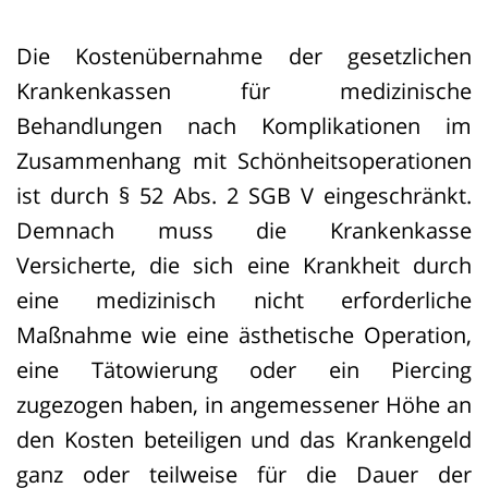
Die Ärzte argumentierten, nur klassische
Operationen mit Skalpell und
Die Kostenübernahme der gesetzlichen
Hautschnitt seien erfasst; Injektionen
Krankenkassen für medizinische
seien weniger invasiv und daher nicht
Behandlungen nach Komplikationen im
vergleichbar. Sie beriefen sich unter
Zusammenhang mit Schönheitsoperationen
anderem auf medizinische
ist durch § 52 Abs. 2 SGB V eingeschränkt.
Abrechnungsregeln, die Nadelstiche
Demnach muss die Krankenkasse
nicht als Operation definieren.
Versicherte, die sich eine Krankheit durch
eine medizinisch nicht erforderliche
Mehrere Oberlandesgerichte hatten den
Maßnahme wie eine ästhetische Operation,
Begriff jedoch bereits weit ausgelegt. So
eine Tätowierung oder ein Piercing
stuften sie auch Eingriffe wie Lippen-
zugezogen haben, in angemessener Höhe an
oder Faltenunterspritzungen oder ein
den Kosten beteiligen und das Krankengeld
„Brazilian Butt Lift“ mittels Injektionen
ganz oder teilweise für die Dauer der
als vom Werbeverbot erfasst ein.