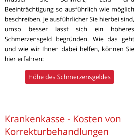
Notwendigkeit gegenüber Laien
Beeinträchtigung so ausführlich wie möglich
grundsätzlich verboten. Ziel des Verbots
beschreiben. Je ausführlicher Sie hierbei sind,
ist es, Menschen vor suggestiver
umso besser lässt sich ein höheres
Werbung zu schützen, die sie zu
Schmerzensgeld begründen. Wie das geht
riskanten, medizinisch nicht
und wie wir Ihnen dabei helfen, können Sie
erforderlichen Eingriffen verleiten
hier erfahren:
könnte.
Höhe des Schmerzensgeldes
Die Verbraucherzentrale Nordrhein-
Westfalen ging gegen die Praxis vor und
klagte auf Unterlassung. Streitpunkt war
vor allem, ob Unterspritzungen mit
Krankenkasse - Kosten von
Kanülen überhaupt als „operativ
Korrekturbehandlungen
plastisch-chirurgische Eingriffe“ gelten.