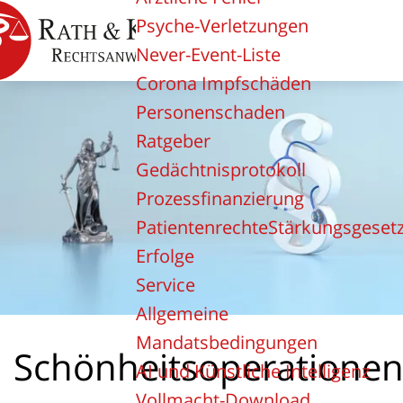
Psyche-Verletzungen
Never-Event-Liste
Corona Impfschäden
Personenschaden
Ratgeber
Gedächtnisprotokoll
Prozessfinanzierung
PatientenrechteStärkungsgeset
Erfolge
Service
Allgemeine
Mandatsbedingungen
Schönheitsoperatione
AI und Künstliche Intelligenz
Vollmacht-Download