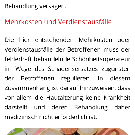
Behandlung versagen.
Schließlich bestätigte der
Bundesgerichtshof diese Linie.
Mehrkosten und Verdienstausfälle
BGH, Urteil vom 31.07.2025 – Az. I ZR
Die hier entstehenden Mehrkosten oder
170/24.
Verdienstausfälle der Betroffenen muss der
Nach seiner Auffassung kommt es nicht
fehlerhaft behandelnde Schönheitsoperateur
auf das verwendete Instrument, sondern
im Wege des Schadensersatzes zugunsten
auf Zweck und Risiko des Eingriffs an.
der Betroffenen regulieren. In diesem
Auch minimalinvasive Behandlungen
Zusammenhang ist darauf hinzuweisen, dass
können gesundheitliche Gefahren
vor allem die Hautalterung keine Krankheit
bergen und durch emotionale Vorher-
darstellt und deren Behandlung daher
Nachher-Bilder unsachliche Kaufanreize
medizinisch nicht erforderlich ist.
schaffen. Daher fallen sie ebenfalls unter
das Werbeverbot.